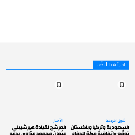
اقرأ هذا أيضًا
شرق افريقيا
الأخبار
السعودية وتركيا وباكستان
المرشح لقيادة هيرشبيلي
توقّع «اتفاقية مكة للدفاع
عثمان محمود عدّاوي يدعو