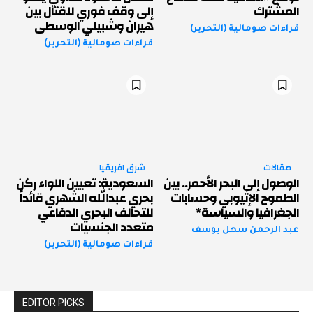
المشترك
إلى وقف فوري للقتال بين
هيران وشبيلي الوسطى
قراءات صومالية (التحرير)
قراءات صومالية (التحرير)
مقالات
شرق افريقيا
الوصول إلى البحر الأحمر.. بين
السعودية: تعيين اللواء ركن
الطموح الإثيوبي وحسابات
بحري عبدالله الشهري قائداً
الجغرافيا والسياسة*
للتحالف البحري الدفاعي
متعدد الجنسيات
عبد الرحمن سهل يوسف
قراءات صومالية (التحرير)
EDITOR PICKS