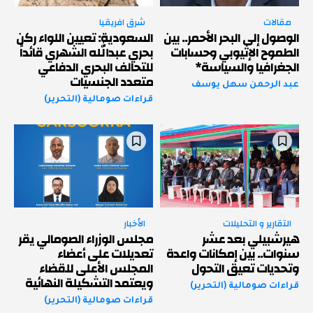
مقالات
شرق افريقيا
الوصول إلى البحر الأحمر.. بين
السعودية: تعيين اللواء ركن
الطموح الإثيوبي وحسابات
بحري عبدالله الشهري قائداً
الجغرافيا والسياسة*
للتحالف البحري الدفاعي
متعدد الجنسيات
عبد الرحمن سهل يوسف
قراءات صومالية (التحرير)
التقارير و التحليلات
الأخبار
هيرشبيلي بعد عشر
مجلس الوزراء الصومالي يقر
سنوات.. بين إمكانات واعدة
تعديلات على أعضاء
وتحديات تعيق التحول
المجلس الأعلى للقضاء
ويعتمد التشكيلة النهائية
قراءات صومالية (التحرير)
قراءات صومالية (التحرير)