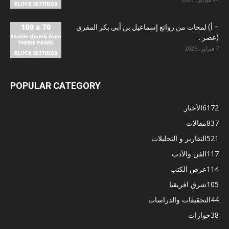
– أ) لمحات من روائع إسماعيل بن أبي بكر المقري
(عصر...
7 فبراير، 2025
POPULAR CATEGORY
6172
الأخبار
837
مقالات
521
التقارير و التحليلات
117
الفن والأدب
114
عرض الكتب
105
شرق افريقيا
44
التحقيقات والدراسات
38
حوارات