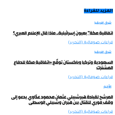
المزيد للقراءة
شرق افريقيا
اتفاقية مكة” بعيون إسرائيلية.. ماذا قال الإعلام العبري؟
قراءات صومالية (التحرير)
شرق افريقيا
السعودية وتركيا وباكستان توقّع «اتفاقية مكة للدفاع
المشترك
قراءات صومالية (التحرير)
الأخبار
المرشح لقيادة هيرشبيلي عثمان محمود عدّاوي يدعو إلى
وقف فوري للقتال بين هيران وشبيلي الوسطى
قراءات صومالية (التحرير)