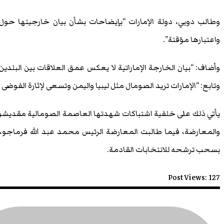
وطالب دوبي، دولة الإمارات “بإيضاحات بشأن بيان خارجيتها حول 
واعتبارها مؤقتة”.
وأضاف: “بيان الخارجة الإماراتية لا يعكس عمق العلاقات بين البلدين و
وتابع: “الإمارات تريد الصومال مثل ليبيا واليمن وتسعى لإثارة الفوضى 
يأتي ذلك على خلفية اشتباكات شهدتها العاصمة الصومالية مقديشو 
والمعارضة، فيما طالبت المعارضة الرئيس محمد عبد الله فرماجو، ال
بسحب ترشحه للانتخابات القادمة.
Post Views:
127