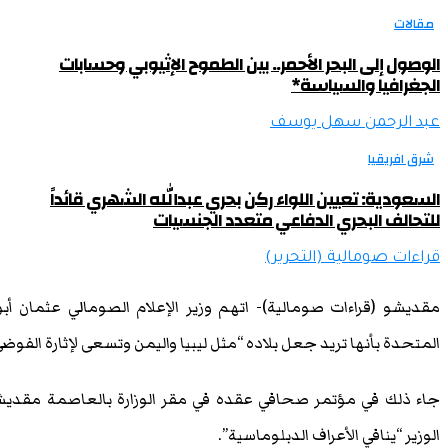
مقالات
الوصول إلى البحر الأحمر.. بين الطموح الإثيوبي وحسابات
الجغرافيا والسياسة*
عبد الرحمن سهل يوسف
شرق افريقيا
السعودية: تعيين اللواء ركن بحري عبدالله الشهري قائداً
للتحالف البحري الدفاعي متعدد الجنسيات
قراءات صومالية (التحرير)
مقديشو (قراءات صومالية)- اتهم وزير الإعلام الصومالي عثمان أبو 
المتحدة بأنها تريد جعل بلاده “مثل ليبيا واليمن وتسعى لإثارة الفوضى
جاء ذلك في مؤتمر صحافي عقده في مقر الوزارة بالعاصمة مقديشو، ت
الوزير “ينافي الأعراف الدبلوماسية”.