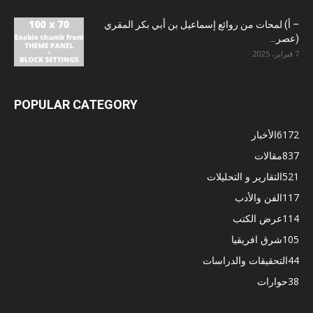
– أ) لمحات من روائع إسماعيل بن أبي بكر المقري
(عصر...
7 فبراير، 2025
POPULAR CATEGORY
6172
الأخبار
837
مقالات
521
التقارير و التحليلات
117
الفن والأدب
114
عرض الكتب
105
شرق افريقيا
44
التحقيقات والدراسات
38
حوارات