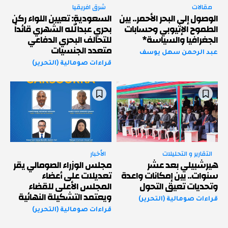
مقالات
شرق افريقيا
الوصول إلى البحر الأحمر.. بين
السعودية: تعيين اللواء ركن
الطموح الإثيوبي وحسابات
بحري عبدالله الشهري قائداً
الجغرافيا والسياسة*
للتحالف البحري الدفاعي
متعدد الجنسيات
عبد الرحمن سهل يوسف
قراءات صومالية (التحرير)
التقارير و التحليلات
الأخبار
هيرشبيلي بعد عشر
مجلس الوزراء الصومالي يقر
سنوات.. بين إمكانات واعدة
تعديلات على أعضاء
وتحديات تعيق التحول
المجلس الأعلى للقضاء
ويعتمد التشكيلة النهائية
قراءات صومالية (التحرير)
قراءات صومالية (التحرير)