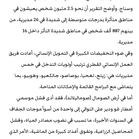
وسناج. وأوضح التقرير أن نحو 2.5 مليون شخص يعيشون في
مناطق متأثرة بدرجات متوسطة إلى شديدة في 26 مديرية، من
بينهم 887 ألف شخص في مناطق شديدة التأثر داخل 16
مديرية.
وفي ضوء التخفيضات الكبيرة في التمويل الإنساني، أعادت فريق
العمل الإنساني القطري ترتيب أولويات التدخل في خمس
مديريات هي: زيلع، لغحيا، بوصاصو، جالكعيو، وهوبيو، بما
يتماشى مع البرامج القائمة والإمكانات المتاحة.
أما في أرض الصومال (صوماليلاند)، فقد أدى فشل موسمي
أمطار غو ودير على التوالي إلى واحدة من أسوأ موجات الجفاف
في السنوات الأخيرة، ما تسبب في نضوب مصادر المياه، وفشل
المحاصيل الزراعية، ونفوق أعداد كبيرة من الماشية، الأمر الذي