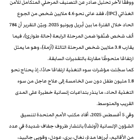
ووفقًا لآخر تحليل صادر عن التصنيف المرحلي المتكامل للأمن
الغذائي (IPC)، فقد عانى نحو 4.6 ملايين شخص من الجوع
الحاد خلال الفترة ما بين أبريل ويونيو 2025. وبيّن التقرير أن 784
ألف شخص صُنّفوا ضمن المرحلة الرابعة (حالة طوارئ)، فيما
يقارب 3.8 ملايين شخص المرحلة الثالثة (أزمة)، وهو ما يمثل
ارتفاعًا ملحوظًا مقارنة بالتقديرات السابقة.
كما سجّلت مؤشرات سوء التغذية ارتفاعًا حادًا، إذ يحتاج نحو
1.8 مليون طفل دون سن الخامسة إلى علاج عاجل من سوء
التغذية الحاد، ما ينذر بتداعيات إنسانية خطيرة على المدى
القريب والمتوسط.
وفي 5 أغسطس 2025، أفاد مكتب الأمم المتحدة لتنسيق
الشؤون الإنسانية (أوتشا) بانتشار ظروف جفاف شديدة في عدد
من الأقاليم، أبرزها مدغ، نغال، بري، عودل، وقويي جالبيد،