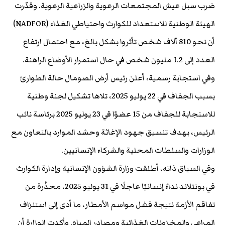
ضرب سبل عيش المجتمعات الرعوية والزراعية الرعوية. وقدّرت
الهيئة الوطنية للاستعداد للكوارث واحتياطي الغذاء (NADFOR)
أن نحو 810 آلاف شخص تأثروا بشكل بالغ، مع احتمال ارتفاع
العدد إلى 1.2 مليون شخص في حال استمرار الأوضاع الراهنة.
وفي استجابة رسمية، أعلن رئيس أرض الصومال حالة الطوارئ
بسبب الجفاف في 22 يوليو 2025، تلاها تشكيل لجنة وطنية
للاستجابة للجفاف من 15 عضوًا في 23 يوليو 2025 برئاسة نائب
الرئيس، بهدف تنسيق جهود الإغاثة وحشد الموارد بالتعاون مع
الوزارات والسلطات المحلية والشركاء الإنسانيين.
وفي السياق ذاته، أطلقت وزارة الشؤون الإنسانية وإدارة الكوارث
في بونتلاند نداءً إنسانيًا عاجلًا في 31 يوليو 2025، محذّرة من
تفاقم الأزمة نتيجة فشل مواسم الأمطار، ما أدى إلى استنزاف
المراعي والمخزونات الغذائية ومصادر المياه. وأكدت الوزارة أن