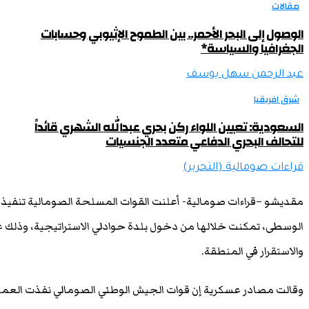
مقالات
الوصول إلى البحر الأحمر.. بين الطموح الإثيوبي وحسابات
الجغرافيا والسياسة*
عبد الرحمن سهل يوسف
شرق افريقيا
السعودية: تعيين اللواء ركن بحري عبدالله الشهري قائداً
للتحالف البحري الدفاعي متعدد الجنسيات
قراءات صومالية (التحرير)
مقديشو –قراءات صومالية- أعلنت القوات المسلحة الصومالية تنفيذ
الوسطى، تمكنت خلالها من دخول بلدة حوادلي الاستراتيجية، وذل
والاستقرار في المنطقة.
وقالت مصادر عسكرية إن قوات الجيش الوطني الصومالي نفذت العملية