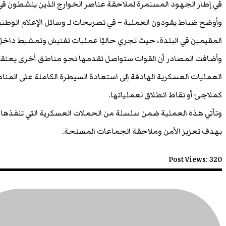
في إطار الجهود المستمرة لملاحقة عناصر الخوارج الذين ينشطون ف
وأوضح ضباط يقودون العملية – في تصريحات لـ وسائل الإعلام الوطنية
المقيمين في البلدة، حيث تجري حاليًا عمليات تفتيش وتمشيط داخل ح
وأضافت المصادر أن القوات ستواصل تقدمها نحو مناطق أخرى يعتقد 
العمليات العسكرية الهادفة إلى استعادة السيطرة الكاملة على المن
كملاجئ أو نقاط انطلاق لعملياتها.
وتأتي هذه العملية ضمن سلسلة من الحملات العسكرية التي تنفذها
بهدف تعزيز الأمن وملاحقة الجماعات المسلحة.
Post Views:
320