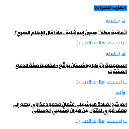
المزيد للقراءة
شرق افريقيا
اتفاقية مكة” بعيون إسرائيلية.. ماذا قال الإعلام العبري؟
قراءات صومالية (التحرير)
شرق افريقيا
السعودية وتركيا وباكستان توقّع «اتفاقية مكة للدفاع
المشترك
قراءات صومالية (التحرير)
الأخبار
المرشح لقيادة هيرشبيلي عثمان محمود عدّاوي يدعو إلى
وقف فوري للقتال بين هيران وشبيلي الوسطى
قراءات صومالية (التحرير)