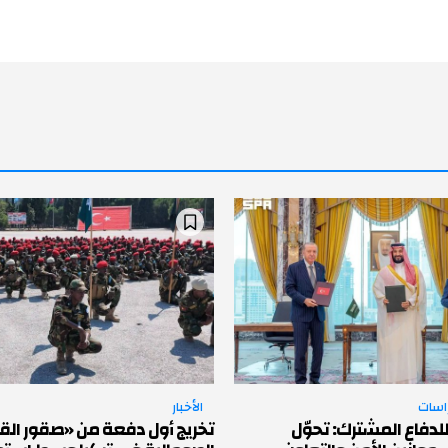
راسات
الأخبار
لدفاع المشترك: تحوّل
تخريج أول دفعة من «صقور القو