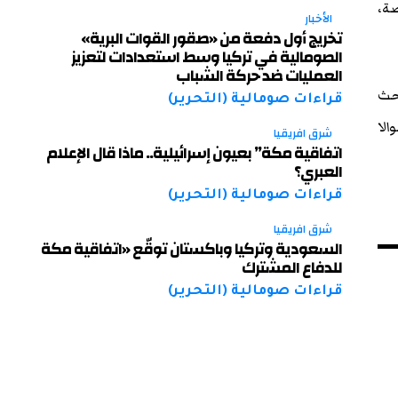
صة،
الأخبار
تخريج أول دفعة من «صقور القوات البرية»
الصومالية في تركيا وسط استعدادات لتعزيز
العمليات ضد حركة الشباب
احث
قراءات صومالية (التحرير)
الا
شرق افريقيا
اتفاقية مكة” بعيون إسرائيلية.. ماذا قال الإعلام
العبري؟
قراءات صومالية (التحرير)
شرق افريقيا
السعودية وتركيا وباكستان توقّع «اتفاقية مكة
للدفاع المشترك
قراءات صومالية (التحرير)