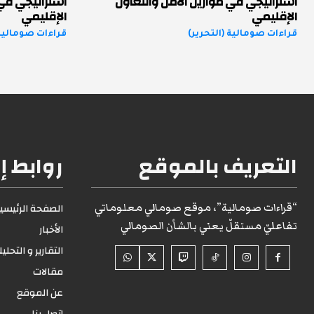
استراتيجي في موازين الأمن والتعاون
استراتيجي في 
الإقليمي
الإقليمي
قراءات صومالية (التحرير)
قراءات صومالية 
التعريف بالموقع
روابط إ
“قراءات صومالية”، موقع صومالي معلوماتي
الصفحة الرئيسية1
تفاعليّ مستقلّ يعني بالشأن الصومالي
الأخبار
التقارير و التحلي
مقالات
عن الموقع
إتصل بنا