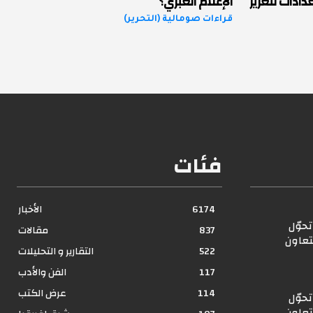
ادات لتعزيز
الإعلام العبري؟
قراءات صومالية (التحرير)
فئات
6174
الأخبار
حوّل
837
مقالات
تعاون
522
التقارير و التحليلات
117
الفن والأدب
114
عرض الكتب
حوّل
تعاون