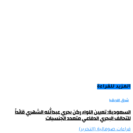
المزيد للقراءة
شرق افريقيا
السعودية: تعيين اللواء ركن بحري عبدالله الشهري قائداً
للتحالف البحري الدفاعي متعدد الجنسيات
قراءات صومالية (التحرير)