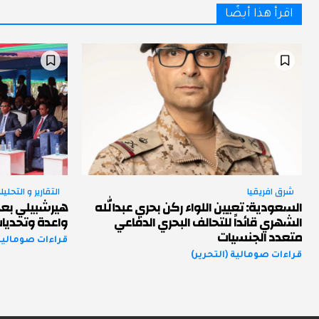
اقرأ هذا أيضًا
شرق افريقيا
التقارير و التحليل
السعودية: تعيين اللواء ركن بحري عبدالله
هيرشبيلي بعد
الشهري قائداً للتحالف البحري الدفاعي
واعدة وتحديا
متعدد الجنسيات
قراءات صومالية 
قراءات صومالية (التحرير)