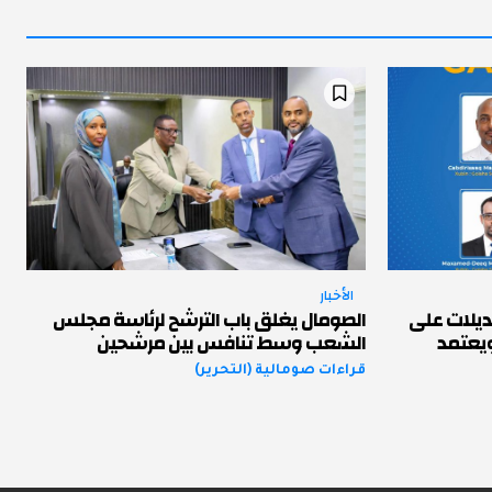
الأخبار
ديلات على
الصومال يغلق باب الترشح لرئاسة مجلس
ويعتمد
الشعب وسط تنافس بين مرشحين
قراءات صومالية (التحرير)