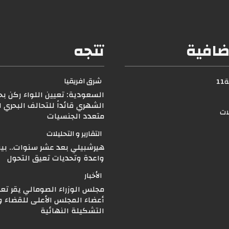
ضافية
تتجه
شرق افريقيا
1
السعودية: تعيين اللواء ركن بح
الشهري قائداً للتحالف البحري 
لات
متعدد الجنسيات
التقارير و التحليلات
هيرشبيلي بعد عشر سنوات.. بين
واعدة وتحديات تعيق التحول
الأخبار
مجلس الوزراء الصومالي يقر تع
أعضاء المجلس الأعلى للقضاء و
التشكيلة النهائية