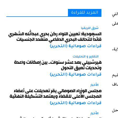
لتي
المزيد للقراءة
على
شرق افريقيا
السعودية: تعيين اللواء ركن بحري عبدالله الشهري
قائداً للتحالف البحري الدفاعي متعدد الجنسيات
قراءات صومالية (التحرير)
ية،
التقارير و التحليلات
هيرشبيلي بعد عشر سنوات.. بين إمكانات واعدة
وتحديات تعيق التحول
يم
قراءات صومالية (التحرير)
حاف
الأخبار
مجلس الوزراء الصومالي يقر تعديلات على أعضاء
المجلس الأعلى للقضاء ويعتمد التشكيلة النهائية
قراءات صومالية (التحرير)
وحل
الأخبار