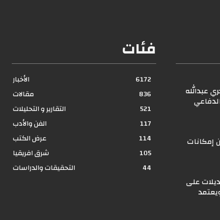
فئات
6172
الأخبار
ري عبدالله
836
مقالات
الدفاعي
521
التقارير و التحليلات
117
الفن والأدب
114
عرض الكتب
 إمكانات
105
شرق افريقيا
44
التحقيقات والدراسات
ديلات على
يعتمد