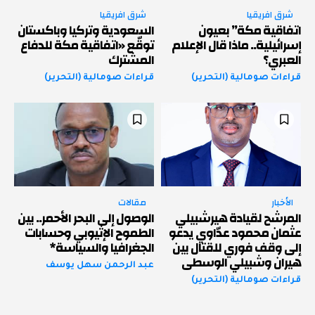
شرق افريقيا
شرق افريقيا
اتفاقية مكة” بعيون
السعودية وتركيا وباكستان
إسرائيلية.. ماذا قال الإعلام
توقّع «اتفاقية مكة للدفاع
العبري؟
المشترك
قراءات صومالية (التحرير)
قراءات صومالية (التحرير)
الأخبار
مقالات
المرشح لقيادة هيرشبيلي
الوصول إلى البحر الأحمر.. بين
عثمان محمود عدّاوي يدعو
الطموح الإثيوبي وحسابات
إلى وقف فوري للقتال بين
الجغرافيا والسياسة*
هيران وشبيلي الوسطى
عبد الرحمن سهل يوسف
قراءات صومالية (التحرير)