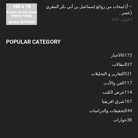
– أ) لمحات من روائع إسماعيل بن أبي بكر المقري
(عصر...
7 فبراير، 2025
POPULAR CATEGORY
6173
الأخبار
837
مقالات
521
التقارير و التحليلات
117
الفن والأدب
114
عرض الكتب
107
شرق افريقيا
44
التحقيقات والدراسات
38
حوارات