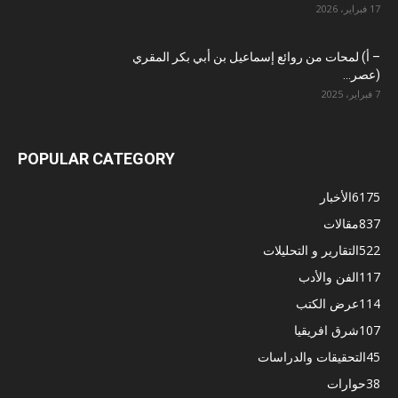
17 فبراير، 2026
– أ) لمحات من روائع إسماعيل بن أبي بكر المقري
(عصر...
7 فبراير، 2025
POPULAR CATEGORY
6175
الأخبار
837
مقالات
522
التقارير و التحليلات
117
الفن والأدب
114
عرض الكتب
107
شرق افريقيا
45
التحقيقات والدراسات
38
حوارات