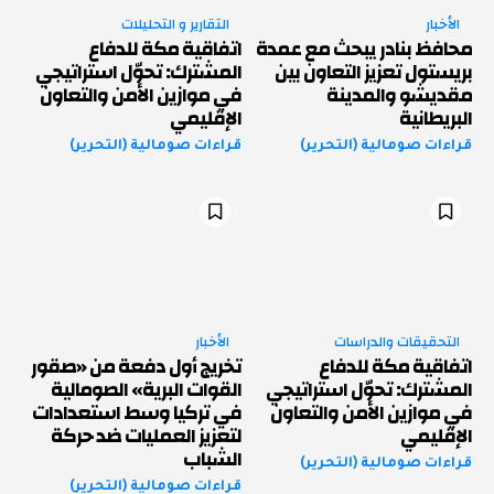
الأخبار
التقارير و التحليلات
محافظ بنادر يبحث مع عمدة
اتفاقية مكة للدفاع
بريستول تعزيز التعاون بين
المشترك: تحوّل استراتيجي
مقديشو والمدينة
في موازين الأمن والتعاون
البريطانية
الإقليمي
قراءات صومالية (التحرير)
قراءات صومالية (التحرير)
التحقيقات والدراسات
الأخبار
اتفاقية مكة للدفاع
تخريج أول دفعة من «صقور
المشترك: تحوّل استراتيجي
القوات البرية» الصومالية
في موازين الأمن والتعاون
في تركيا وسط استعدادات
الإقليمي
لتعزيز العمليات ضد حركة
الشباب
قراءات صومالية (التحرير)
قراءات صومالية (التحرير)