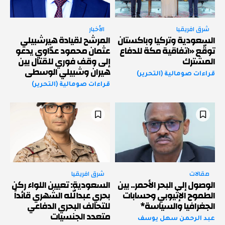
شرق افريقيا
الأخبار
السعودية وتركيا وباكستان
المرشح لقيادة هيرشبيلي
توقّع «اتفاقية مكة للدفاع
عثمان محمود عدّاوي يدعو
المشترك
إلى وقف فوري للقتال بين
هيران وشبيلي الوسطى
قراءات صومالية (التحرير)
قراءات صومالية (التحرير)
مقالات
شرق افريقيا
الوصول إلى البحر الأحمر.. بين
السعودية: تعيين اللواء ركن
الطموح الإثيوبي وحسابات
بحري عبدالله الشهري قائداً
الجغرافيا والسياسة*
للتحالف البحري الدفاعي
متعدد الجنسيات
عبد الرحمن سهل يوسف