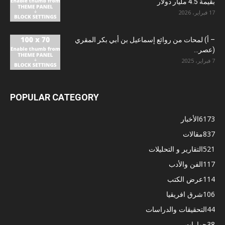
بقيمة 4.5 مليار دولار
17 فبراير، 2026
– أ) لمحات من روائع إسماعيل بن أبي بكر المقري
(عصر...
7 فبراير، 2025
POPULAR CATEGORY
6173
الأخبار
837
مقالات
521
التقارير و التحليلات
117
الفن والأدب
114
عرض الكتب
106
شرق افريقيا
44
التحقيقات والدراسات
38
حوارات