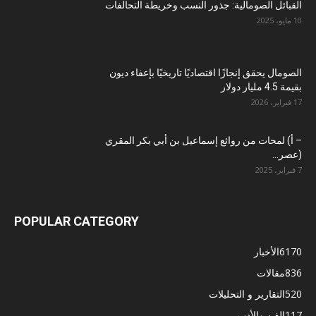
القبائل الصومالية: جذور النسب وخريطة التحالفات
10 مايو، 2025
الصومال يحقق إنجازًا اقتصاديًا تاريخيًا بإعفاء ديون
بقيمة 4.5 مليار دولار
17 فبراير، 2026
– أ) لمحات من روائع إسماعيل بن أبي بكر المقري
(عصر...
7 فبراير، 2025
POPULAR CATEGORY
6170
الأخبار
836
مقالات
520
التقارير و التحليلات
117
الفن والأدب