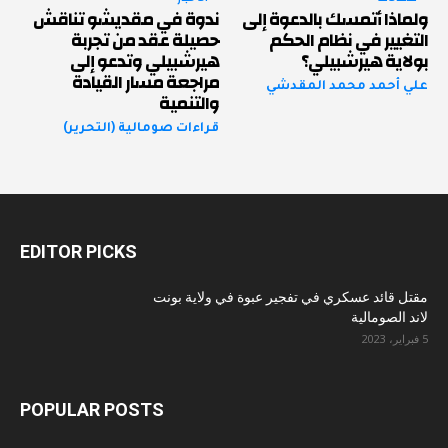
ولماذا أتمسك بالدعوة إلى
ندوة في مقديشو تناقش
التغيير في نظام الحكم
حصيلة عقد من تجربة
بولاية هيرشبيلي؟
هيرشبيلي وتدعو إلى
مراجعة مسار القيادة
علي أحمد محمد المقدشي
والتنمية
قراءات صومالية (التحرير)
EDITOR PICKS
مقتل قائد عسكري في تفجير عبوة في ولاية بونت
لاند الصومالية
5 فبراير، 2023
POPULAR POSTS