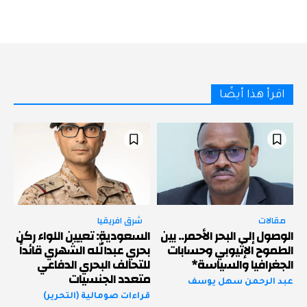
اقرأ هذا أيضًا
مقالات
شرق افريقيا
الوصول إلى البحر الأحمر.. بين
السعودية: تعيين اللواء ركن
الطموح الإثيوبي وحسابات
بحري عبدالله الشهري قائداً
الجغرافيا والسياسة*
للتحالف البحري الدفاعي
متعدد الجنسيات
عبد الرحمن سهل يوسف
قراءات صومالية (التحرير)