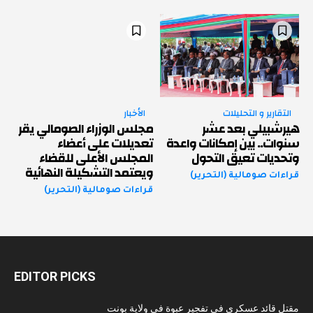
التقارير و التحليلات
الأخبار
هيرشبيلي بعد عشر
مجلس الوزراء الصومالي يقر
سنوات.. بين إمكانات واعدة
تعديلات على أعضاء
وتحديات تعيق التحول
المجلس الأعلى للقضاء
ويعتمد التشكيلة النهائية
قراءات صومالية (التحرير)
قراءات صومالية (التحرير)
EDITOR PICKS
مقتل قائد عسكري في تفجير عبوة في ولاية بونت