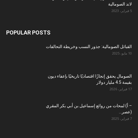
لاند الصومالية
5 فبراير، 2023
POPULAR POSTS
القبائل الصومالية: جذور النسب وخريطة التحالفات
10 مايو، 2025
الصومال يحقق إنجازًا اقتصاديًا تاريخيًا بإعفاء ديون
بقيمة 4.5 مليار دولار
17 فبراير، 2026
– أ) لمحات من روائع إسماعيل بن أبي بكر المقري
(عصر...
7 فبراير، 2025