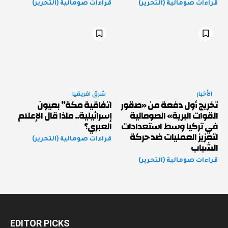
قراءات صومالية (التحرير)
قراءات صومالية (التحرير)
الأخبار
شرق افريقيا
تخريج أول دفعة من «صقور
اتفاقية مكة” بعيون
القوات البرية» الصومالية
إسرائيلية.. ماذا قال الإعلام
في تركيا وسط استعدادات
العبري؟
لتعزيز العمليات ضد حركة
قراءات صومالية (التحرير)
الشباب
قراءات صومالية (التحرير)
EDITOR PICKS