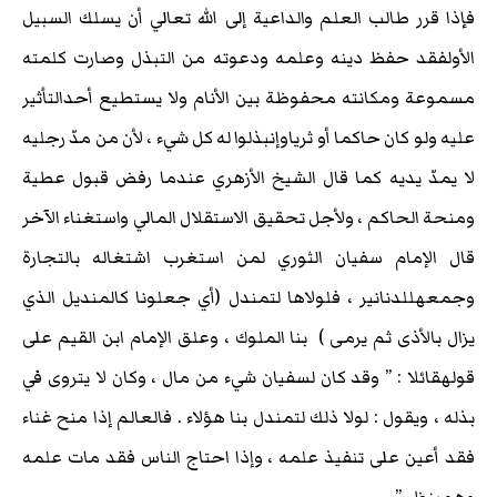
فإذا قرر طالب العلم والداعية إلى الله تعالي أن يسلك السبيل
الأولفقد حفظ دينه وعلمه ودعوته من التبذل وصارت كلمته
مسموعة ومكانته محفوظة بين الأنام ولا يستطيع أحدالتأثير
عليه ولو كان حاكما أو ثرياوإنبذلوا له كل شيء ، لأن من مدّ رجليه
لا يمدّ يديه كما قال الشيخ الأزهري عندما رفض قبول عطية
ومنحة الحاكم ، ولأجل تحقيق الاستقلال المالي واستغناء الآخر
قال الإمام سفيان الثوري لمن استغرب اشتغاله بالتجارة
وجمعهللدنانير ، فلولاها لتمندل (أي جعلونا كالمنديل الذي
يزال بالأذى ثم يرمى ) بنا الملوك ، وعلق الإمام ابن القيم على
قولهقائلا : ” وقد كان لسفيان شيء من مال ، وكان لا يتروى في
بذله ، ويقول : لولا ذلك لتمندل بنا هؤلاء . فالعالم إذا منح غناء
فقد أعين على تنفيذ علمه ، وإذا احتاج الناس فقد مات علمه