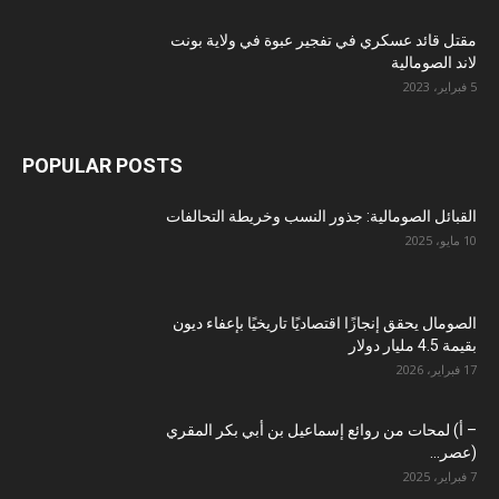
مقتل قائد عسكري في تفجير عبوة في ولاية بونت
لاند الصومالية
5 فبراير، 2023
POPULAR POSTS
القبائل الصومالية: جذور النسب وخريطة التحالفات
10 مايو، 2025
الصومال يحقق إنجازًا اقتصاديًا تاريخيًا بإعفاء ديون
بقيمة 4.5 مليار دولار
17 فبراير، 2026
– أ) لمحات من روائع إسماعيل بن أبي بكر المقري
(عصر...
7 فبراير، 2025