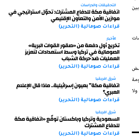
التحقيقات والدراسات
بين
اتفاقية مكة للدفاع المشترك: تحوّل استراتيجي في
موازين الأمن والتعاون الإقليمي
قراءات صومالية (التحرير)
مات
الأخبار
تخريج أول دفعة من «صقور القوات البرية»
الصومالية في تركيا وسط استعدادات لتعزيز
العمليات ضد حركة الشباب
قراءات صومالية (التحرير)
بعض
شرق افريقيا
ومة
اتفاقية مكة” بعيون إسرائيلية.. ماذا قال الإعلام
ولا
العبري؟
قراءات صومالية (التحرير)
شرق افريقيا
السعودية وتركيا وباكستان توقّع «اتفاقية مكة
للدفاع المشترك
قراءات صومالية (التحرير)