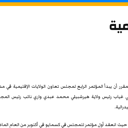
مية
رر أن يبدأ المؤتمر الرابع لمجلس تعاون الولايات الإقليمية في مد
في غياب رئيس ولاية هيرشبيلي محمد عبدي واري نائب رئيس المج
رالية.
ه حيث انعقد أول مؤتمر للمجلس في كسمايو في أكتوبر من العام الما