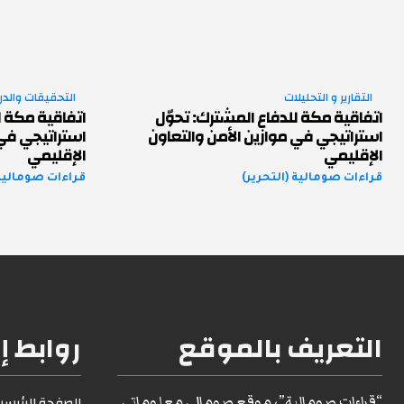
التقارير و التحليلات
التحقيقات والد
اتفاقية مكة للدفاع المشترك: تحوّل
اتفاقية مكة ل
استراتيجي في موازين الأمن والتعاون
استراتيجي في 
الإقليمي
الإقليمي
قراءات صومالية (التحرير)
قراءات صومالية 
التعريف بالموقع
روابط إ
“قراءات صومالية”، موقع صومالي معلوماتي
الصفحة الرئيسية1