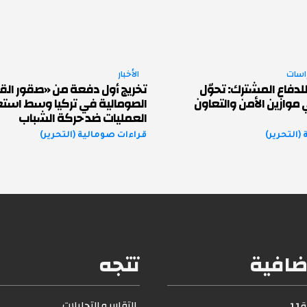
راسات
الأخبار
لدفاع المشترك: تحوّل
تخريج أول دفعة من «صقور القو
موازين الأمن والتعاون
الصومالية في تركيا وسط استعد
العمليات ضد حركة الشباب
(التحرير)
قراءات صومالية (التحرير)
ضافية
تتجه
التقارير و التحليلات
1