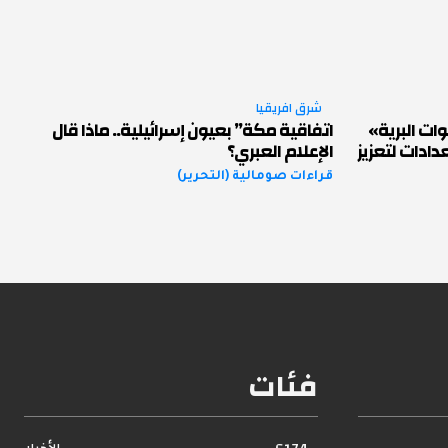
شرق افريقيا
ات البرية»
اتفاقية مكة” بعيون إسرائيلية.. ماذا قال
ادات لتعزيز
الإعلام العبري؟
قراءات صومالية (التحرير)
فئات