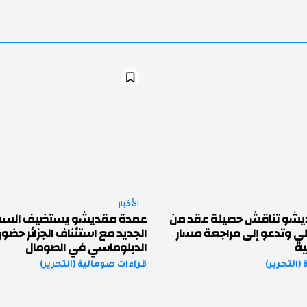
الأخبار
يشو تناقش حصيلة عقد من
عمدة مقديشو يستضيف السفير 
لي وتدعو إلى مراجعة مسار
الجديد مع استئناف الجزائر حضور
ية
الدبلوماسي في الصومال
(التحرير)
قراءات صومالية (التحرير)