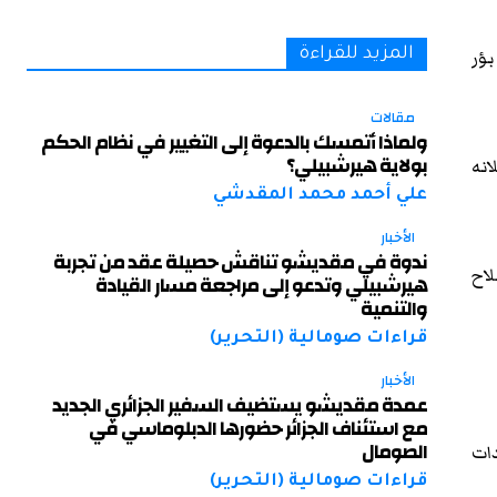
ب “على 8 جبهات” في بؤر
المزيد للقراءة
مقالات
ولماذا أتمسك بالدعوة إلى التغيير في نظام الحكم
بولاية هيرشبيلي؟
انه
علي أحمد محمد المقدشي
الأخبار
ندوة في مقديشو تناقش حصيلة عقد من تجربة
ع سلاح
هيرشبيلي وتدعو إلى مراجعة مسار القيادة
والتنمية
قراءات صومالية (التحرير)
الأخبار
عمدة مقديشو يستضيف السفير الجزائري الجديد
مع استئناف الجزائر حضورها الدبلوماسي في
الصومال
دات
قراءات صومالية (التحرير)