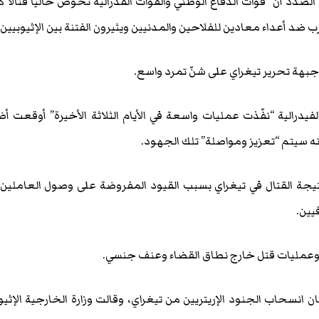
 الصدد أن “قوات الدفاع الوطني والقوات الفدرالية تخوض حاليا قتالا كب
ضد أعداء معادين للفلاحين والمدنيين ويثيرون الفتنة بين الإثيوبيين”
 جبهة تحرير تيغراي على شنّ تمرد واسع.
يدرالية “نفّذت عمليات واسعة في الأيام الثلاثة الأخيرة” أوقعت أضر
ه سيتم “تعزيز ومواصلة” تلك الجهود.
جة القتال في تيغراي بسبب القيود المفروضة على وصول العاملين
يين.
 وعمليات قتل خارج نطاق القضاء وعنف جنسي.
انسحاب الجنود الإريتريين من تيغراي، وقالت وزارة الخارجية الإثيو