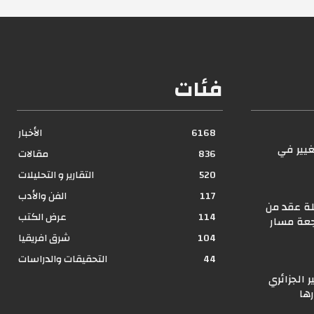
فئات
6168
الأخبار
غيير في
836
مقالات
؟
520
التقارير و التحليلات
117
الفن والأدب
ة عقد من
114
عرض الكتب
جعة مسار
104
شرق افريقيا
44
التحقيقات والدراسات
الجزائري
ها