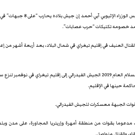
مقديشو (قراءات صومالية)- قال رئيس الوزراء الإثيوبي آبي أحمد إن جيش بلاده يحار
تمد خصومه تكتيكات “حرب عصابات”.
تال العنيف في إقليم تيغراي في شمال البلاد، بعد أربعة أشهر من إعل
وأرسل آبي الحائز على جائزة نوبل للسلام العام 2019 الجيش الفيدرالي إلى إقليم تيغراي في نوفمبر لنز
كمة حينها في الإقليم.
قوات الجبهة معسكرات للجيش الفيدرالي.
 مدعوما بقوات من منطقة أمهرة وإريتريا المجاورة، على مدن وبل
اء، والقتال متواصل.