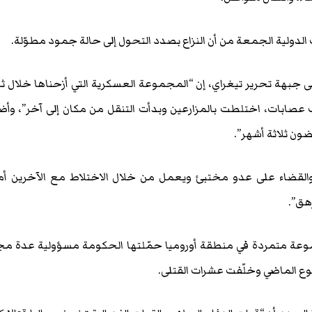
دولية الجمعة من أن النزاع بصدد التحول إلى حالة جمود مطوّلة.
ى جبهة تحرير تيغراي، إن “المجموعة العسكرية التي أزحناها خلال ثل
عصابات، اختلطت بالمزارعين وبدأت التنقل من مكان إلى آخر”، وأ
غضون ثلاثة أشهر”.
والقضاء على عدو مختبئ ويعمل من خلال الاختلاط مع الآخرين أم
هق”.
وعة متمردة في منطقة أوروميا حمّلتها الحكومة مسؤولية عدة مج
وع الماضي وخلّفت عشرات القتلى.