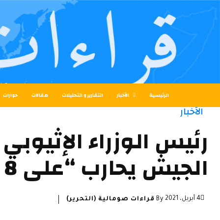
الرئيسية
الأخبار
التقارير و التحليلات
مقالات
حوارات
الأخبار
رئيس الوزراء الإثيوبي
الجيش يحارب “على 8 جبهات”
4 أبريل، 2021
By
قراءات صومالية (التحرير)