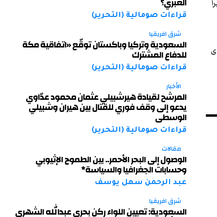
العبري؟
ا
قراءات صومالية (التحرير)
شرق افريقيا
السعودية وتركيا وباكستان توقّع «اتفاقية مكة
ى
للدفاع المشترك
قراءات صومالية (التحرير)
الأخبار
المرشح لقيادة هيرشبيلي عثمان محمود عدّاوي
يدعو إلى وقف فوري للقتال بين هيران وشبيلي
الوسطى
قراءات صومالية (التحرير)
مقالات
الوصول إلى البحر الأحمر.. بين الطموح الإثيوبي
وحسابات الجغرافيا والسياسة*
عبد الرحمن سهل يوسف
شرق افريقيا
السعودية: تعيين اللواء ركن بحري عبدالله الشهري