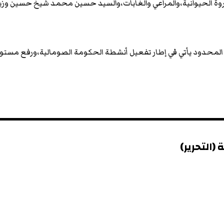
روة الحيوانية،والمراعي والغابات،والسيد حسين محمد شيخ حسين وزير
اري المحدود يأتي في إطار تفعيل أنشطة الحكومة الصومالية،ورفع مستو
(التحرير)