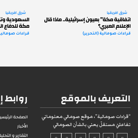
شرق افريقيا
شرق افريقيا
اتفاقية مكة” بعيون إسرائيلية.. ماذا قال
السعودية وترك
الإعلام العبري؟
مكة للدفاع ا
قراءات صومالية (التحرير)
قراءات صومالية 
التعريف بالموقع
روابط إ
“قراءات صومالية”، موقع صومالي معلوماتي
الصفحة الرئيسية1
تفاعليّ مستقلّ يعني بالشأن الصومالي
الأخبار
التقارير و التحلي