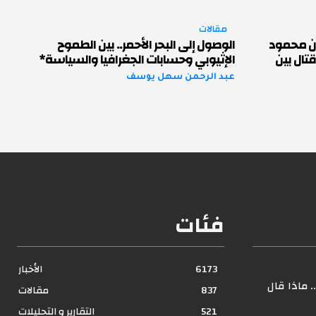
مقالات
ان محمود
الوصول إلى البحر الأحمر.. بين الطموح
تال بين
الإثيوبي وحسابات الجغرافيا والسياسة*
عبد الرحمن سهل يوسف
فئات
6173
الأخبار
 ماذا قال
837
مقالات
521
التقارير و التحليلات