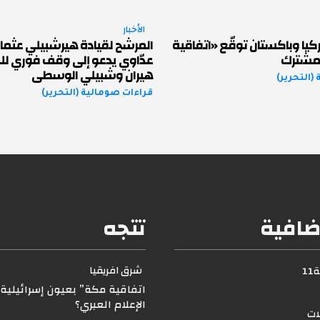
الأخبار
يا وباكستان توقّع «اتفاقية
المرشح لقيادة هيرشبيلي عثم
لمشترك
عدّاوي يدعو إلى وقف فوري للق
هيران وشبيلي الوسطى
(التحرير)
قراءات صومالية (التحرير)
ضافية
تتجه
شرق افريقيا
1
اتفاقية مكة” بعيون إسرائيلية..
الإعلام العبري؟
لات