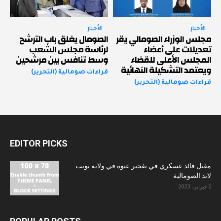
الأخبار
الأخبار
مجلس الوزراء الصومالي يقر
الصومال يغلق باب الترشح
تعديلات على أعضاء
لرئاسة مجلس الشعب
المجلس الأعلى للقضاء
وسط تنافس بين مرشحين
ويعتمد التشكيلة النهائية
قراءات صومالية (التحرير)
قراءات صومالية (التحرير)
EDITOR PICKS
مقتل قائد عسكري في تفجير عبوة في ولاية بونت
لاند الصومالية
5 فبراير، 2023