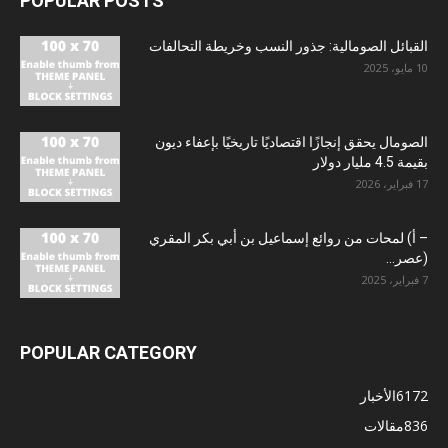
POPULAR POSTS
القبائل الصومالية: جذور النسب وخريطة التحالفات
10 مايو، 2025
الصومال يحقق إنجازًا اقتصاديًا تاريخيًا بإعفاء ديون
بقيمة 4.5 مليار دولار
17 فبراير، 2026
– أ) لمحات من روائع إسماعيل بن أبي بكر المقري
(عصر...
7 فبراير، 2025
POPULAR CATEGORY
6172
الأخبار
836
مقالات