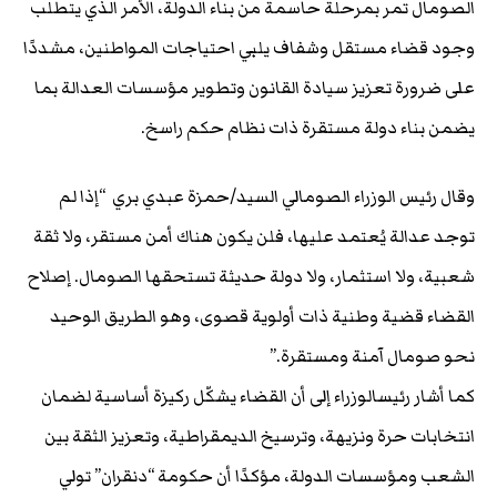
الصومال تمر بمرحلة حاسمة من بناء الدولة، الأمر الذي يتطلب
وجود قضاء مستقل وشفاف يلبي احتياجات المواطنين، مشددًا
على ضرورة تعزيز سيادة القانون وتطوير مؤسسات العدالة بما
يضمن بناء دولة مستقرة ذات نظام حكم راسخ.
وقال رئيس الوزراء الصومالي السيد/حمزة عبدي بري “إذا لم
توجد عدالة يُعتمد عليها، فلن يكون هناك أمن مستقر، ولا ثقة
شعبية، ولا استثمار، ولا دولة حديثة تستحقها الصومال. إصلاح
القضاء قضية وطنية ذات أولوية قصوى، وهو الطريق الوحيد
نحو صومال آمنة ومستقرة.”
كما أشار رئيسالوزراء إلى أن القضاء يشكّل ركيزة أساسية لضمان
انتخابات حرة ونزيهة، وترسيخ الديمقراطية، وتعزيز الثقة بين
الشعب ومؤسسات الدولة، مؤكدًا أن حكومة “دنقران” تولي