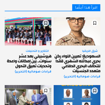
اقرأ هذا أيضًا
شرق افريقيا
التقارير و التحليلات
السعودية: تعيين اللواء ركن
هيرشبيلي بعد عشر
بحري عبدالله الشهري قائداً
سنوات.. بين إمكانات واعدة
للتحالف البحري الدفاعي
وتحديات تعيق التحول
متعدد الجنسيات
قراءات صومالية (التحرير)
قراءات صومالية (التحرير)