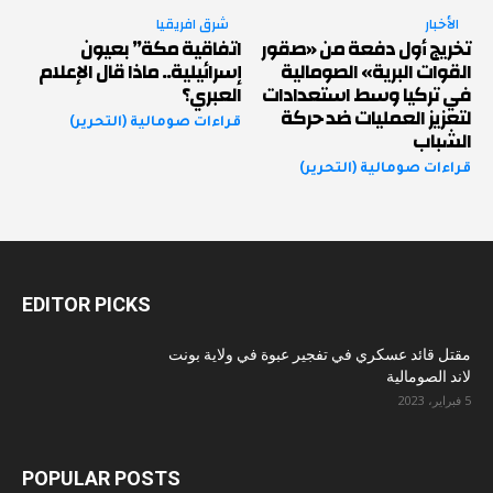
الأخبار
شرق افريقيا
تخريج أول دفعة من «صقور
اتفاقية مكة” بعيون
القوات البرية» الصومالية
إسرائيلية.. ماذا قال الإعلام
في تركيا وسط استعدادات
العبري؟
لتعزيز العمليات ضد حركة
قراءات صومالية (التحرير)
الشباب
قراءات صومالية (التحرير)
EDITOR PICKS
مقتل قائد عسكري في تفجير عبوة في ولاية بونت
لاند الصومالية
5 فبراير، 2023
POPULAR POSTS