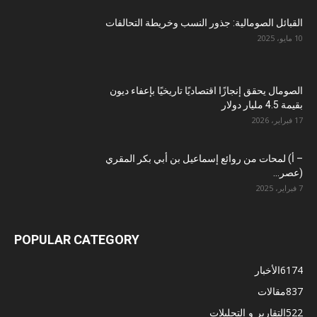
القبائل الصومالية: جذور النسب وخريطة التحالفات
10 مايو، 2025
الصومال يحقق إنجازًا اقتصاديًا تاريخيًا بإعفاء ديون
بقيمة 4.5 مليار دولار
17 فبراير، 2026
– أ) لمحات من روائع إسماعيل بن أبي بكر المقري
(عصر...
7 فبراير، 2025
POPULAR CATEGORY
6174
الأخبار
837
مقالات
522
التقارير و التحليلات