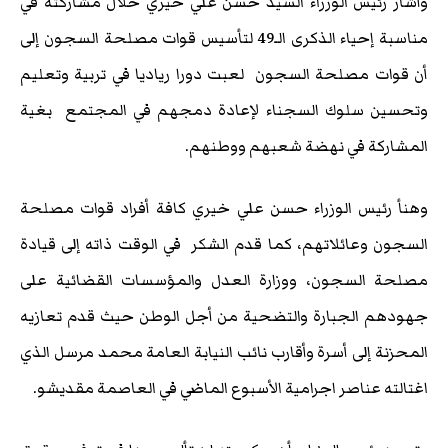
وأشار رئيس الوزراء السيد حسن علي خيري خلال مشاركته في
مناسبة إحياء الذكرى الـ49 لتأسيس قوات مصلحة السجون إلى
أن قوات مصلحة السجون لعبت دورا رياديا في تربية وتعليم
وتحسين سلوك السجناء لإعادة دمجهم في المجتمع بغية
المشاركة في نهضة شعبهم ووطنهم.
وهنأ رئيس الوزراء حسن علي خيري كافة أفراد قوات مصلحة
السجون وعائلاتهم، كما قدم الشكر في الوقت ذاته إلى قيادة
مصلحة السجون، ووزارة العدل والمؤسسات القضائية على
جهودهم الجبارة والتضحية من أجل الوطن حيث قدم تعازيه
المحزنة إلى أسرة وأقارب نائب النيابة العامة محمد مرسل الذي
اغتالته عناصر اجرامية الأسبوع الماضي في العاصمة مقديشو.