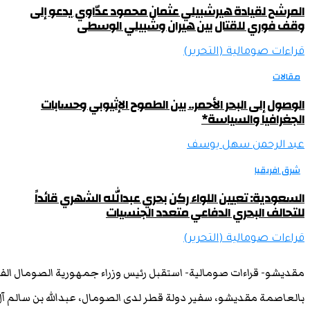
المرشح لقيادة هيرشبيلي عثمان محمود عدّاوي يدعو إلى
وقف فوري للقتال بين هيران وشبيلي الوسطى
قراءات صومالية (التحرير)
مقالات
الوصول إلى البحر الأحمر.. بين الطموح الإثيوبي وحسابات
الجغرافيا والسياسة*
عبد الرحمن سهل يوسف
شرق افريقيا
السعودية: تعيين اللواء ركن بحري عبدالله الشهري قائداً
للتحالف البحري الدفاعي متعدد الجنسيات
قراءات صومالية (التحرير)
مقديشو- قراءات صومالية- استقبل رئيس وزراء جمهورية الصومال الفي
بالعاصمة مقديشو، سفير دولة قطر لدى الصومال، عبدالله بن سالم آ