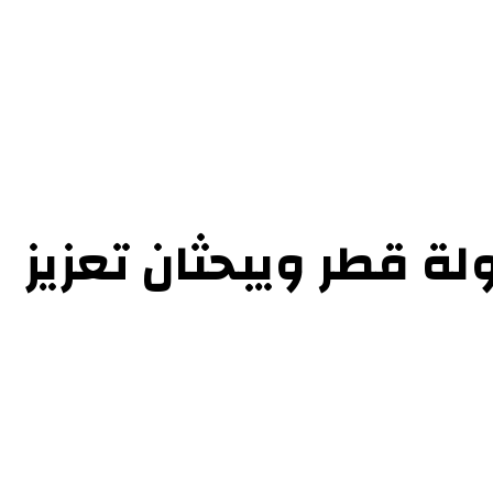
ة قطر ويبحثان تعزيز