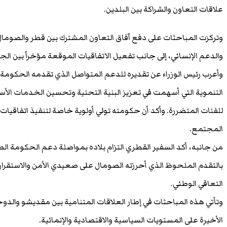
علاقات التعاون والشراكة بين البلدين.
وتركزت المباحثات على دفع آفاق التعاون المشترك بين قطر والصومال، 
والدعم الإنساني، إلى جانب تفعيل الاتفاقيات الموقعة مؤخراً بين الجا
وأعرب رئيس الوزراء عن تقديره للدعم المتواصل الذي تقدمه الحكوم
التنموية التي أسهمت في تعزيز البنية التحتية وتحسين الخدمات الأس
للفئات المتضررة. وأكد أن حكومته تولي أولوية خاصة لتنفيذ اتفاقيات
المجتمع.
من جانبه، أكد السفير القطري التزام بلاده بمواصلة دعم الحكومة ا
بالتقدم الملحوظ الذي أحرزته الصومال على صعيدي الأمن والاستقرا
التعافي الوطني.
وتأتي هذه المباحثات في إطار العلاقات المتنامية بين مقديشو والدوحة
الأخيرة على المستويات السياسية والاقتصادية والإنمائية.