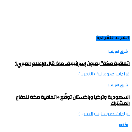
المزيد للقراءة
شرق افريقيا
اتفاقية مكة” بعيون إسرائيلية.. ماذا قال الإعلام العبري؟
قراءات صومالية (التحرير)
شرق افريقيا
السعودية وتركيا وباكستان توقّع «اتفاقية مكة للدفاع
المشترك
قراءات صومالية (التحرير)
الأخبار