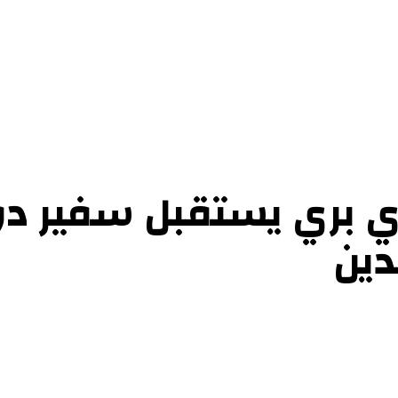
ي بري يستقبل سفير دول
دين