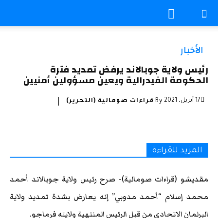
الأخبار
رئيس ولاية جوبالاند يرفض تمديد فترة
الحكومة الفيدرالية ويعين مسؤولين أمنيين
17 أبريل، 2021
By
قراءات صومالية (التحرير)
المزيد للقراءة
مقديشو (قراءات صومالية)- صرح رئيس ولاية جوبالاند أحمد
محمد إسلام “أحمد مدوبي” إنه يعارض بشدة تمديد ولاية
البرلمان الاتحادي من قبل الرئيس المنتهية ولايته فرماجو.