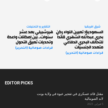
شرق افريقيا
التقارير و التحليلات
السعودية: تعيين اللواء ركن
هيرشبيلي بعد عشر
بحري عبدالله الشهري قائداً
سنوات.. بين إمكانات واعدة
للتحالف البحري الدفاعي
وتحديات تعيق التحول
متعدد الجنسيات
قراءات صومالية (التحرير)
قراءات صومالية (التحرير)
EDITOR PICKS
مقتل قائد عسكري في تفجير عبوة في ولاية بونت
لاند الصومالية
5 فبراير، 2023