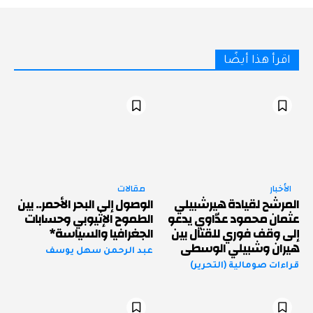
اقرأ هذا أيضًا
الأخبار
مقالات
المرشح لقيادة هيرشبيلي
الوصول إلى البحر الأحمر.. بين
عثمان محمود عدّاوي يدعو
الطموح الإثيوبي وحسابات
إلى وقف فوري للقتال بين
الجغرافيا والسياسة*
هيران وشبيلي الوسطى
عبد الرحمن سهل يوسف
قراءات صومالية (التحرير)