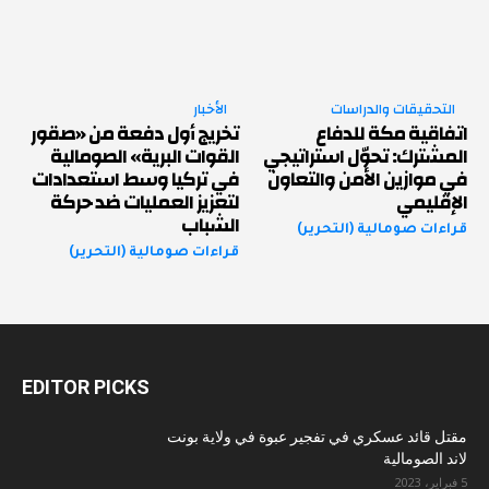
التحقيقات والدراسات
الأخبار
اتفاقية مكة للدفاع
تخريج أول دفعة من «صقور
المشترك: تحوّل استراتيجي
القوات البرية» الصومالية
في موازين الأمن والتعاون
في تركيا وسط استعدادات
الإقليمي
لتعزيز العمليات ضد حركة
الشباب
قراءات صومالية (التحرير)
قراءات صومالية (التحرير)
EDITOR PICKS
مقتل قائد عسكري في تفجير عبوة في ولاية بونت
لاند الصومالية
5 فبراير، 2023