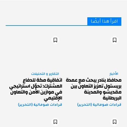
اقرأ هذا أيضًا
الأخبار
التقارير و التحليلات
محافظ بنادر يبحث مع عمدة
اتفاقية مكة للدفاع
بريستول تعزيز التعاون بين
المشترك: تحوّل استراتيجي
مقديشو والمدينة
في موازين الأمن والتعاون
البريطانية
الإقليمي
قراءات صومالية (التحرير)
قراءات صومالية (التحرير)