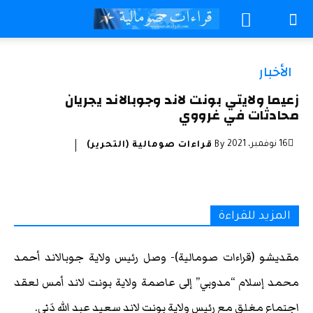
الأخبار
زعيما ولايتي بونت لاند وجوبالاند يجريان
محادثات في غرووي
16 نوفمبر، 2021
By
قراءات صومالية (التحرير)
المزيد للقراءة
مقديشو (قراءات صومالية)- وصل رئيس ولاية جوبالاند أحمد
محمد إسلام “مدوبي” إلى عاصمة ولاية بونت لاند أمس لعقد
اجتماع مغلق مع رئيس ولاية بونت لاند سعيد عبد الله دَني.