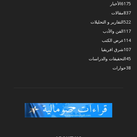
6175
الأخبار
837
مقالات
522
التقارير و التحليلات
117
الفن والأدب
114
عرض الكتب
107
شرق افريقيا
45
التحقيقات والدراسات
38
حوارات