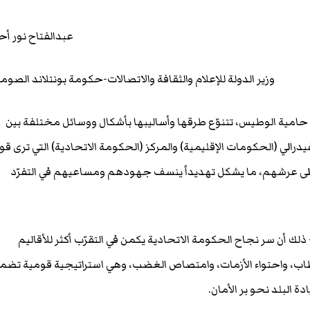
عبدالفتاح نور أ
وزير الدولة للإعلام والثقافة والاتصالات-حكومة بونتلاند الصوما
 حامية الوطيس، تتنوّع طرقها وأساليبها بأشكال ووسائل مختلفة بين
درالي (الحكومات الإقليمية) والمركز (الحكومة الاتحادية) التي ترى قو
ً على عرشهم، ما يشكل تهديداً ينسف جهودهم ومساعيهم في التفرّد
- ذلك أن سر نجاح الحكومة الاتحادية يكمن في التقرّب أكثر للأقاليم
اب، واحتواء الأزمات، وامتصاص الغضب، وهي استراتيجية قومية تضم
ة البلد نحو بر الأمان.