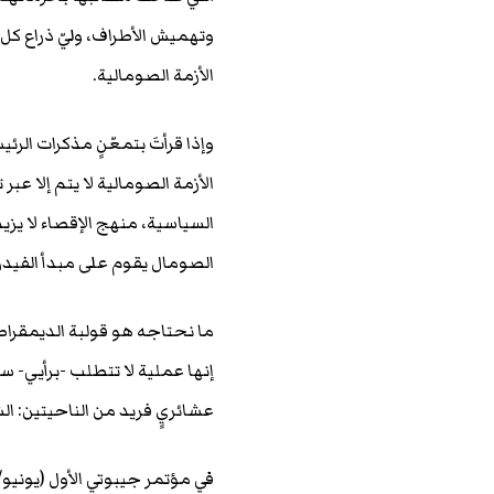
وتهميش الأطراف، وليّ ذراع ك
الأزمة الصومالية.
وإذا قرأتَ بتمعّنٍ مذكرات الر
الأزمة الصومالية لا يتم إلا ع
السياسية، منهج الإقصاء لا يز
الصومال يقوم على مبدأ الفيدرا
ما نحتاجه هو قولبة الديمقراط
إنها عملية لا تتطلب -برأيي- س
عشائريٍ فريد من الناحيتين: ا