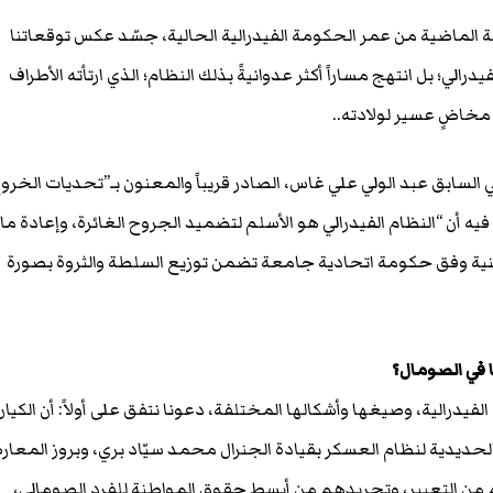
 الماضية من عمر الحكومة الفيدرالية الحالية، جسّد عكس توقعاتنا
رالي؛ بل انتهج مساراً أكثر عدوانيةً بذلك النظام؛ الذي ارتأته الأطراف
 مخاضٍ عسير لولادته..
ي السابق عبد الولي علي غاس، الصادر قريباً والمعنون بـ”تحديات الخرو
فيه أن “النظام الفيدرالي هو الأسلم لتضميد الجروح الغائرة، وإعادة ما
نية وفق حكومة اتحادية جامعة تضمن توزيع السلطة والثروة بصورة
 في الصومال؟
يدرالية، وصيغها وأشكالها المختلفة، دعونا نتفق على أولاً: أن الكيان
لحديدية لنظام العسكر بقيادة الجنرال محمد سيّاد بري، وبروز المعار
من التعبير، وتجريدهم من أبسط حقوق المواطنة للفرد الصومالي،