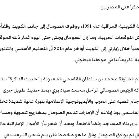
راً على المصريين.
تبعه موقف الصومال من الأزمة الكويتية-العراقية عام 1991، ووقوف الصومال إلى جانب الكويت وقفةً
 التوقعات العربية، وما زال الصومال يجني حتى اليوم ثمار ذلك المو
البطولي والمشرف، عرفتُ شخصياً خلال زيارتي إلى الكويت أواخر عام 2015 أن التعليم الأساسي والث
؛ تكريماً لنا في موقفنا البطولي.
كم الشارقة محمد بن سلطان القاسمي المعنونة بـ”حديث الذاكرة”، يذك
 لقائه الرئيس الصومالي الراحل محمد سياد بري، بعد حديث طويل جرى
جام غضبه على العرب والأيديولوجية الإسلامية بنبرة عالية شديدة تخل
 القاسمي يود إبلاغه أن الإمارات تدعم الصومال بمشاريع تنموية ومسا
ري بناء المساجد رفضاً قاطعاً، وبعد أن شعر بأن الأموال الإماراتية عائ
ال لم يوافق الصومال وفق ما هو مخطط فلن يتم شحن التبرعات في