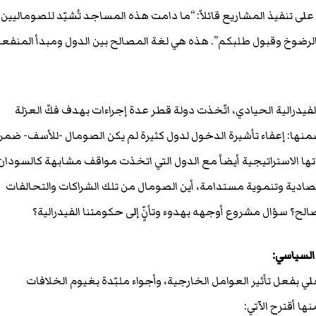
لى تنفيذ المشاريع قائلاً: “ما دامت هذه المساجد تُشيّد للصوماليين
 الرضوخ وقبول طلبكم”. هذه هي لغة المصالح بين الدول ومبدأ المنفع
درالية الحيادي، اتّخذت دولة قطر عدة إجراءات بهدف فكّ العزلة
نها: إعفاء تأشيرة الدخول لدول كثيرة لم يكن الصومال -للأسف- ضمن
ها الاستراتيجية أيضاً مع الدول التي اتخذت مواقف مشابهة كالسودان
قتصادية وتنموية مستدامة، أين الصومال من تلك الشراكات والتحالفات
صالح؟ سؤال مشروع أوجهه بهدوء وتأنٍّ إلى حكومتنا الفيدرالية؟
السياسي:
بفعل تأثير العوامل الخارجية، وأجواء ملبّدة بغيوم الخلافات
ها أقترح الآتي: