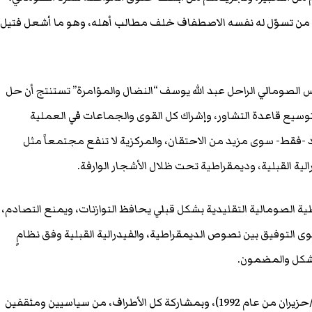
ل من تسوّل له نفسه الاصطفاف خلف مطالب أهله، وهو ما أشعل فتيل
ئيس الصومالي الراحل عبد الله يوسف “النضال والمؤامرة” تستنتج أن حل
بر توسيع قاعدة التشاور، وإشراك كل القوى والجماعات في العملية
يد -فقط- سوى مزيد من الاحتقان، والمركزية لا تنفع مجتمعاً مثل
لية القبلية، وديمقراطية تحت ظلال الأشجار الوارفة.
ية الصومالية التقليدية بشكل قبلي يحافظ التوازنات، ويمنع التصادم،
وى التوفيق بين نصوص الديمقراطية، والفيدرالية القبلية وفق نظامٍ
لشكل والمضمون.
في مؤتمر جيبوتي الأول (يونيو/حزيران من عام 1992)، وبمشاركة كل الأطراف، من سياسيين ومثقفين