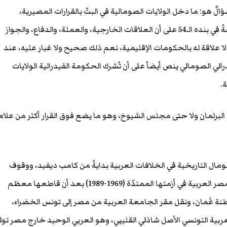
ؤالٌ هو: ما دخل الولايات الصومالية في البتّ بالقرارات المصيرية،
والدستور الصومالي ينص صراحةً في بنده الـ54 على أن العلاقات الخارجية، والعملة، والدفاع، والجواز
علاقة له بالحكومات الإقليمية، نعم ذلك صحيح ولا غبار عليه، عند
دستور الفيدرالي الصومالي ينص أيضاً على أن تُشرك الحكومة الفيدرالية الولايات
ة.
 البرلمان ولا حتى مجلس الشيوخ، وهو ما يضع فوق القرار أكثر من علام
لصومال التاريخية في الخلافات العربية بدايةً من كامب ديفيد، ووقوف
الصومال إلى جانب جمهورية مصر العربية في أزمتها الممتدّة (1969-1989) بعد أن قاطعها معظم
نة عُمان، ونقل مقر الجامعة العربية من مصر إلى تونس الخضراء،
ربية التونسي الأصل شاذلي القليبي، وهو العربي الوحيد خارج مصر تول