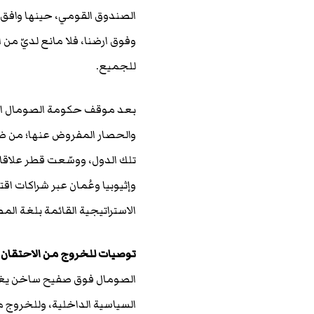
الصندوق القومي، حينها وافق ع
وفوق ارضنا، فلا مانع لديّ من
للجميع.
بعد موقف حكومة الصومال الفي
والحصار المفروض عنها؛ من ضم
تلك الدول، ووسّعت قطر علاقات
وإثيوبيا وعُمان عبر شراكات ا
الاستراتيجية القائمة بلغة الم
توصيات للخروج من الاحتقان 
الصومال فوق صفيح ساخن يغلي 
السياسية الداخلية، وللخروج من