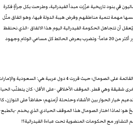
يون في بنود تاريخية عزّزت مبدأ الفيدرالية، وطرحت بكل جرأةٍ فكرة
فسها مهمة تنمية مناطقهم وفرض هيبة الدولة فيها، وهو اتفاق مثّل
ُعقل أن تتجاهل الحكومة الفيدرالية اليوم هذا الاتفاق -الذي نحتفظ
بنسخة منه على الرغم من مرور أكثر من 20 عاماً- وتضرب بعرض الحائط كل مساعي الوئام وجهود
ألقت الأزمة الخليجية بظلالها القاتمة على الصومال؛ حيث قررت 4 دول عربية هي: السعودية والإمار
رى شقيقة وهي قطر. الموقف الأخلاقي -على الأقل- كان يتطلّب الحياد
دعيم خيار الحوار بين الأشقاء وحلحلة أزمتهم؛ حفاظاً على التوازن، كا
لملحّ هو: لماذا اختار الصومال هذا الموقف الحيادي الذي يخدم -بالطبع-
م التشاور مع الحكومات المنضوية تحت عباءة الفيدرالية؟!