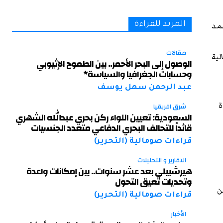
حمد
المزيد للقراءة
مقالات
لية
الوصول إلى البحر الأحمر.. بين الطموح الإثيوبي
وحسابات الجغرافيا والسياسة*
عبد الرحمن سهل يوسف
ة
شرق افريقيا
السعودية: تعيين اللواء ركن بحري عبدالله الشهري
قائداً للتحالف البحري الدفاعي متعدد الجنسيات
قراءات صومالية (التحرير)
التقارير و التحليلات
هيرشبيلي بعد عشر سنوات.. بين إمكانات واعدة
وتحديات تعيق التحول
ن
قراءات صومالية (التحرير)
الأخبار