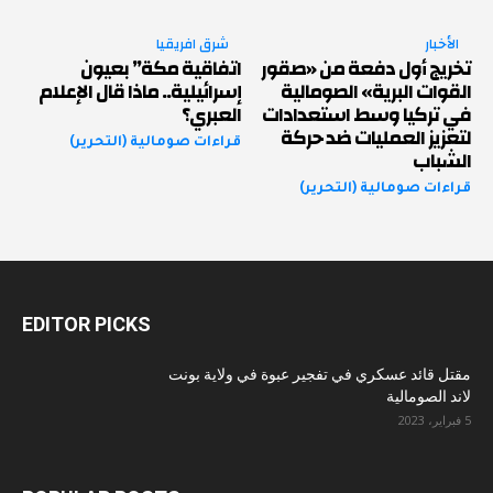
الأخبار
شرق افريقيا
تخريج أول دفعة من «صقور
اتفاقية مكة” بعيون
القوات البرية» الصومالية
إسرائيلية.. ماذا قال الإعلام
في تركيا وسط استعدادات
العبري؟
لتعزيز العمليات ضد حركة
قراءات صومالية (التحرير)
الشباب
قراءات صومالية (التحرير)
EDITOR PICKS
مقتل قائد عسكري في تفجير عبوة في ولاية بونت
لاند الصومالية
5 فبراير، 2023