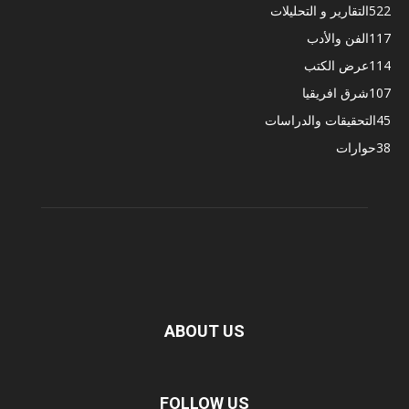
522
التقارير و التحليلات
117
الفن والأدب
114
عرض الكتب
107
شرق افريقيا
45
التحقيقات والدراسات
38
حوارات
ABOUT US
FOLLOW US