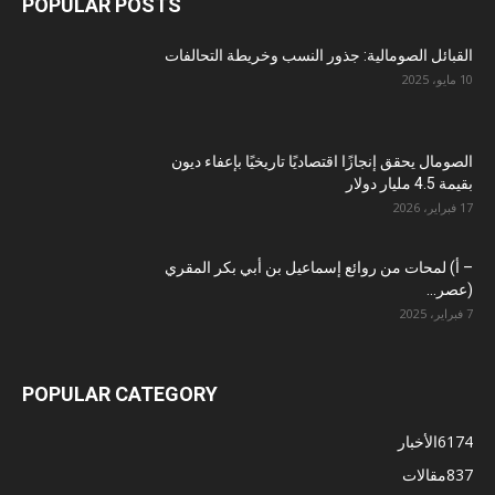
POPULAR POSTS
القبائل الصومالية: جذور النسب وخريطة التحالفات
10 مايو، 2025
الصومال يحقق إنجازًا اقتصاديًا تاريخيًا بإعفاء ديون
بقيمة 4.5 مليار دولار
17 فبراير، 2026
– أ) لمحات من روائع إسماعيل بن أبي بكر المقري
(عصر...
7 فبراير، 2025
POPULAR CATEGORY
6174
الأخبار
837
مقالات