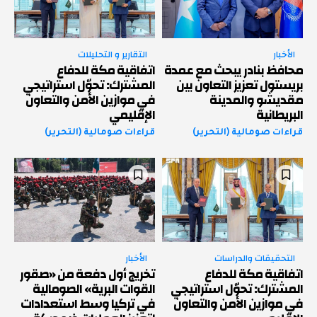
الأخبار
التقارير و التحليلات
محافظ بنادر يبحث مع عمدة
اتفاقية مكة للدفاع
بريستول تعزيز التعاون بين
المشترك: تحوّل استراتيجي
مقديشو والمدينة
في موازين الأمن والتعاون
البريطانية
الإقليمي
قراءات صومالية (التحرير)
قراءات صومالية (التحرير)
التحقيقات والدراسات
الأخبار
اتفاقية مكة للدفاع
تخريج أول دفعة من «صقور
المشترك: تحوّل استراتيجي
القوات البرية» الصومالية
في موازين الأمن والتعاون
في تركيا وسط استعدادات