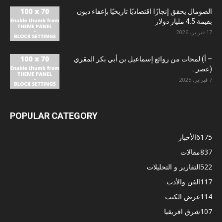
الصومال يحقق إنجازًا اقتصاديًا تاريخيًا بإعفاء ديون
بقيمة 4.5 مليار دولار
17 فبراير، 2026
– أ) لمحات من روائع إسماعيل بن أبي بكر المقري
(عصر...
7 فبراير، 2025
POPULAR CATEGORY
6175
الأخبار
837
مقالات
522
التقارير و التحليلات
117
الفن والأدب
114
عرض الكتب
107
شرق افريقيا