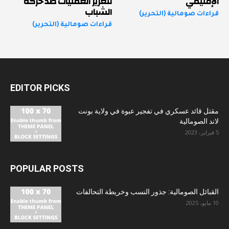
الإقليمي
لتعزيز العمليات ضد حركة
الشباب
قراءات صومالية (التحرير)
قراءات صومالية (التحرير)
EDITOR PICKS
مقتل قائد عسكري في تفجير عبوة في ولاية بونت
لاند الصومالية
5 فبراير، 2023
POPULAR POSTS
القبائل الصومالية: جذور النسب وخريطة التحالفات
10 مايو، 2025