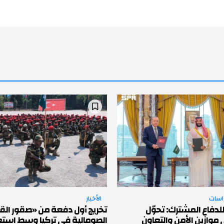
راسات
الأخبار
لدفاع المشترك: تحوّل
تخريج أول دفعة من «صقور القو
موازين الأمن والتعاون
الصومالية في تركيا وسط استعد