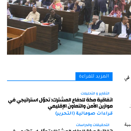
في
المزيد للقراءة
التقارير و التحليلات
اتفاقية مكة للدفاع المشترك: تحوّل استراتيجي في
موازين الأمن والتعاون الإقليمي
قراءات صومالية (التحرير)
بية
التحقيقات والدراسات