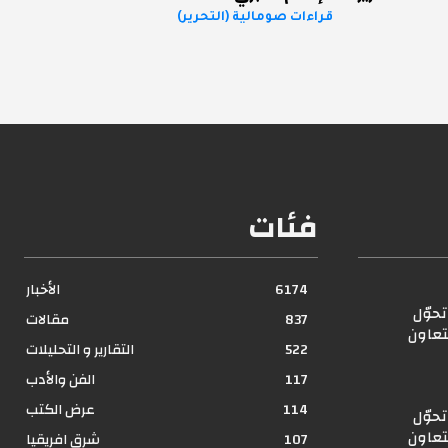
قراءات صومالية (التحرير)
فئات
6174
الأخبار
حوّل
837
مقالات
تعاون
522
التقارير و التحليلات
117
الفن والأدب
114
عرض الكتب
حوّل
تعاون
107
شرق افريقيا