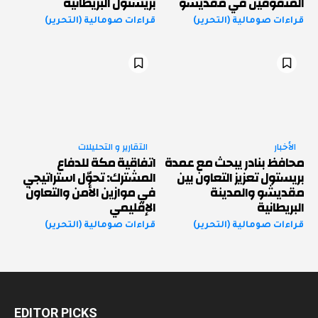
المتفوقين في مقديشو
بريستول البريطانية
قراءات صومالية (التحرير)
قراءات صومالية (التحرير)
الأخبار
التقارير و التحليلات
محافظ بنادر يبحث مع عمدة
اتفاقية مكة للدفاع
بريستول تعزيز التعاون بين
المشترك: تحوّل استراتيجي
مقديشو والمدينة
في موازين الأمن والتعاون
البريطانية
الإقليمي
قراءات صومالية (التحرير)
قراءات صومالية (التحرير)
EDITOR PICKS