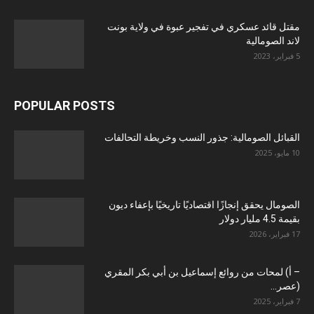
مقتل قائد عسكري في تفجير عبوة في ولاية بونت
لاند الصومالية
5 فبراير، 2023
POPULAR POSTS
القبائل الصومالية: جذور النسب وخريطة التحالفات
10 مايو، 2025
الصومال يحقق إنجازًا اقتصاديًا تاريخيًا بإعفاء ديون
بقيمة 4.5 مليار دولار
17 فبراير، 2026
– أ) لمحات من روائع إسماعيل بن أبي بكر المقري
(عصر...
7 فبراير، 2025