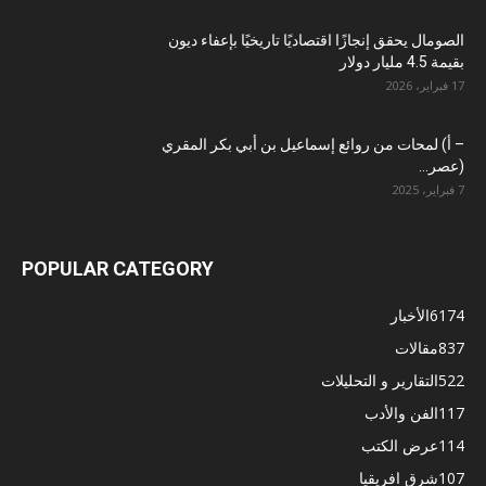
الصومال يحقق إنجازًا اقتصاديًا تاريخيًا بإعفاء ديون
بقيمة 4.5 مليار دولار
17 فبراير، 2026
– أ) لمحات من روائع إسماعيل بن أبي بكر المقري
(عصر...
7 فبراير، 2025
POPULAR CATEGORY
6174
الأخبار
837
مقالات
522
التقارير و التحليلات
117
الفن والأدب
114
عرض الكتب
107
شرق افريقيا