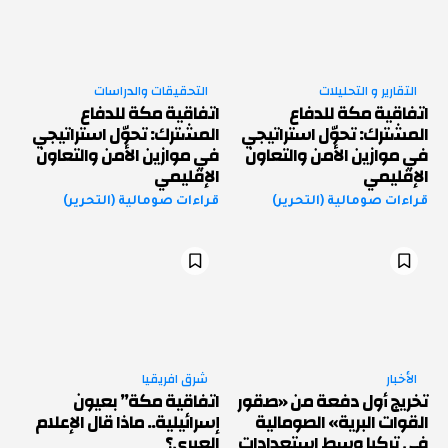
التقارير و التحليلات
التحقيقات والدراسات
اتفاقية مكة للدفاع
اتفاقية مكة للدفاع
المشترك: تحوّل استراتيجي
المشترك: تحوّل استراتيجي
في موازين الأمن والتعاون
في موازين الأمن والتعاون
الإقليمي
الإقليمي
قراءات صومالية (التحرير)
قراءات صومالية (التحرير)
الأخبار
شرق افريقيا
تخريج أول دفعة من «صقور
اتفاقية مكة” بعيون
القوات البرية» الصومالية
إسرائيلية.. ماذا قال الإعلام
في تركيا وسط استعدادات
العبري؟