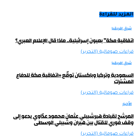
المزيد للقراءة
شرق افريقيا
اتفاقية مكة” بعيون إسرائيلية.. ماذا قال الإعلام العبري؟
قراءات صومالية (التحرير)
شرق افريقيا
السعودية وتركيا وباكستان توقّع «اتفاقية مكة للدفاع
المشترك
قراءات صومالية (التحرير)
الأخبار
المرشح لقيادة هيرشبيلي عثمان محمود عدّاوي يدعو إلى
وقف فوري للقتال بين هيران وشبيلي الوسطى
قراءات صومالية (التحرير)