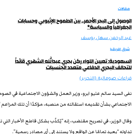
مقالات
الوصول إلى البحر الأحمر.. بين الطموح الإثيوبي وحسابات
الجغرافيا والسياسة*
عبد الرحمن سهل يوسف
شرق افريقيا
السعودية: تعيين اللواء ركن بحري عبدالله الشهري قائداً
للتحالف البحري الدفاعي متعدد الجنسيات
قراءات صومالية (التحرير)
نفى السيد سالم عليو ابرو، وزير العمل والشؤون الاجتماعية في الصوم
الاجتماعي بشأن تقديمه استقالته من منصبه، مؤكدًا أن تلك المزاعم 
وقال الوزير، في تصريح مقتضب، إنه “يُكذّب بشكل قاطع الأخبار التي ت
تداوله “بعيد تمامًا عن الواقع ولا يستند إلى أي مصادر رسمية”.