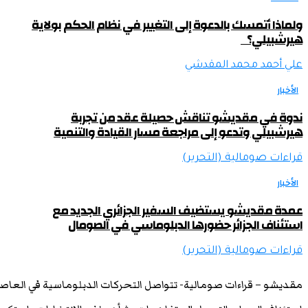
ولماذا أتمسك بالدعوة إلى التغيير في نظام الحكم بولاية
هيرشبيلي؟
علي أحمد محمد المقدشي
الأخبار
ندوة في مقديشو تناقش حصيلة عقد من تجربة
هيرشبيلي وتدعو إلى مراجعة مسار القيادة والتنمية
قراءات صومالية (التحرير)
الأخبار
عمدة مقديشو يستضيف السفير الجزائري الجديد مع
استئناف الجزائر حضورها الدبلوماسي في الصومال
قراءات صومالية (التحرير)
مقديشو – قراءات صومالية- تتواصل التحركات الدبلوماسية في العاصم