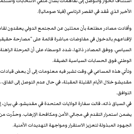
استئناف الحوار والتوصل إلى تفاهمات بشأن ملفي الانتخابات واستكم
الأخير الذي عُقد في القصر الرئاسي (فيلا صوماليا).
وأفادت مصادر مطلعة بأن ممثلين عن المجتمع الدولي يعقدون لق
لإقناعهم بالدخول في مفاوضات مباشرة قائمة على “مصارحة حقيقية 
السياسي. ووفق المصادر ذاتها، شدد الوسطاء على أن المرحلة الراهنة
الوطني فوق الحسابات السياسية الضيقة.
وتأتي هذه المساعي في وقت تشير فيه معلومات إلى أن بعض قيادا
مقديشو خلال الأيام القليلة المقبلة، في حال عدم التوصل إلى اتفاق
التوافق.
في السياق ذاته، قالت سفارة الولايات المتحدة في مقديشو، في بيان، إن ا
يضمن استمرار التقدم في مجالي الأمن ومكافحة الإرهاب. وحذّرت من 
الجهود المبذولة لتعزيز الاستقرار ومواجهة التهديدات الأمنية.