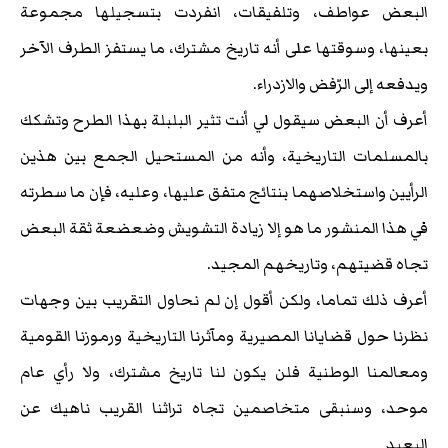
البعض عواطف، وتلفيقات، انفردت بتسجيلها مجموعة
بعينها، وسوقتها على أنه تاريخ مشترك، ما يستفز الطرف الآخر
ويدفعه إلى الرّفض والازدراء.
أعرف أن البعض سيقول لي أنت تثير البلبلة بهذا الطرح وتشكك
بالمسلمات التاريخية، وأنه من المستحيل الجمع بين هذين
الرأيين واستخلاصهما بنتائج متفق عليها، وعليه، فإن ما سطرته
في هذا المنشور ما هو إلا زيادة التشويش وضعضعة ثقة البعض
تجاه قضيتهم، وتاريخهم المجيد.
أعرف ذلك تماما، ولكن أقول إن لم نحاول التقريب بين وجهات
نظرنا حول قضايانا المصيرية ومآثرنا التاريخية ورموزنا القومية
ومعالمنا الوطنية فلن يكون لنا تاريخ مشترك، ولا رأي عام
موحد، وسنبقى متخاصمين تجاه تراثنا القريب ناهيك عن
البعيد