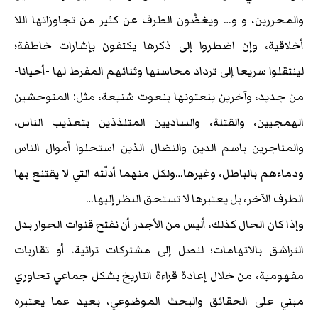
والمحررين، و و… ويغضّون الطرف عن كثير من تجاوزاتها اللا
أخلاقية، وإن اضطروا إلى ذكرها يكتفون بإشارات خاطفة؛
لينتقلوا سريعا إلى ترداد محاسنها وثنائهم المفرط لها -أحيانا-
من جديد، وآخرين ينعتونها بنعوت شنيعة، مثل: المتوحشين
الهمجيين، والقتلة، والساديين المتلذذين بتعذيب الناس،
والمتاجرين باسم الدين والنضال الذين استحلوا أموال الناس
ودماءهم بالباطل، وغيرها…ولكل منهما أدلّته التي لا يقتنع بها
الطرف الآخر، بل يعتبرها لا تستحق النظر إليها…
وإذا كان الحال كذلك، أليس من الأجدر أن نفتح قنوات الحوار بدل
التراشق بالاتهامات؛ لنصل إلى مشتركات تراثية، أو تقاربات
مفهومية، من خلال إعادة قراءة التاريخ بشكل جماعي تحاوري
مبني على الحقائق والبحث الموضوعي، بعيد عما يعتبره