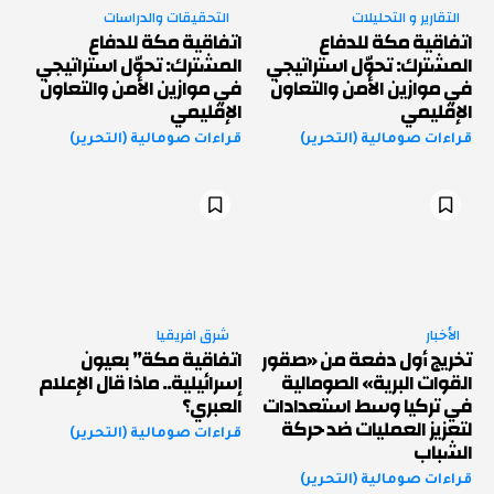
التقارير و التحليلات
التحقيقات والدراسات
اتفاقية مكة للدفاع
اتفاقية مكة للدفاع
المشترك: تحوّل استراتيجي
المشترك: تحوّل استراتيجي
في موازين الأمن والتعاون
في موازين الأمن والتعاون
الإقليمي
الإقليمي
قراءات صومالية (التحرير)
قراءات صومالية (التحرير)
الأخبار
شرق افريقيا
تخريج أول دفعة من «صقور
اتفاقية مكة” بعيون
القوات البرية» الصومالية
إسرائيلية.. ماذا قال الإعلام
في تركيا وسط استعدادات
العبري؟
لتعزيز العمليات ضد حركة
قراءات صومالية (التحرير)
الشباب
قراءات صومالية (التحرير)