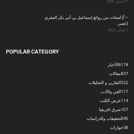
17 فبراير، 2026
– أ) لمحات من روائع إسماعيل بن أبي بكر المقري
(عصر...
7 فبراير، 2025
POPULAR CATEGORY
6174
الأخبار
837
مقالات
522
التقارير و التحليلات
117
الفن والأدب
114
عرض الكتب
107
شرق افريقيا
45
التحقيقات والدراسات
38
حوارات